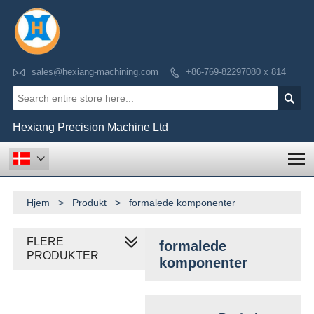

sales@hexiang-machining.com
+86-769-82297080 x 814


Hexiang Precision Machine Ltd
T

Hjem
>
Produkt
>
formalede komponenter
FLERE
formalede
PRODUKTER
komponenter