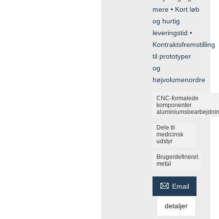
mere • Kort løb
og hurtig
leveringstid •
Kontraktsfremstilling
til prototyper
og
højvolumenordre
CNC-formalede
komponenter
aluminiumsbearbejdni
Dele til
medicinsk
udstyr
Brugerdefineret
metal

Email
detaljer