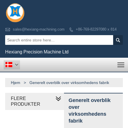

sales@hexiang-machining.com
+86-769-82297080 x 814


Hexiang Precision Machine Ltd
T

Hjem
>
Generelt overblik over virksomhedens fabrik
FLERE
Generelt overblik
PRODUKTER
over
virksomhedens
fabrik